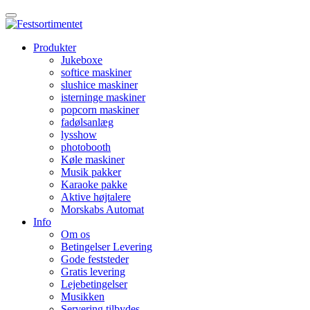
Produkter
Jukeboxe
softice maskiner
slushice maskiner
isterninge maskiner
popcorn maskiner
fadølsanlæg
lysshow
photobooth
Køle maskiner
Musik pakker
Karaoke pakke
Aktive højtalere
Morskabs Automat
Info
Om os
Betingelser Levering
Gode feststeder
Gratis levering
Lejebetingelser
Musikken
Servering tilbydes