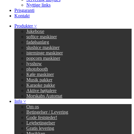
Nyttige links
Prisgaranti
Kontakt
Produkter ˅
Jukeboxe
softice maskiner
fadølsanlæg
slushice maskiner
isterninge maskiner
popcorn maskiner
lysshow
photobooth
Køle maskiner
Musik pakker
Karaoke pakke
Aktive højtalere
Morskabs Automat
Info ˅
Om os
Betingelser / Levering
Gode feststeder!
Lejebetingelser
Gratis levering
Musikken