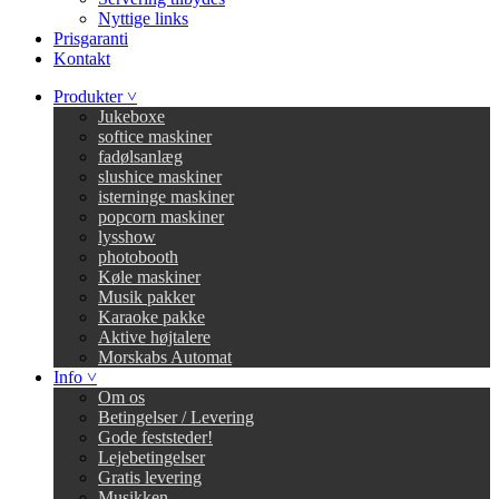
Nyttige links
Prisgaranti
Kontakt
Produkter ˅
Jukeboxe
softice maskiner
fadølsanlæg
slushice maskiner
isterninge maskiner
popcorn maskiner
lysshow
photobooth
Køle maskiner
Musik pakker
Karaoke pakke
Aktive højtalere
Morskabs Automat
Info ˅
Om os
Betingelser / Levering
Gode feststeder!
Lejebetingelser
Gratis levering
Musikken