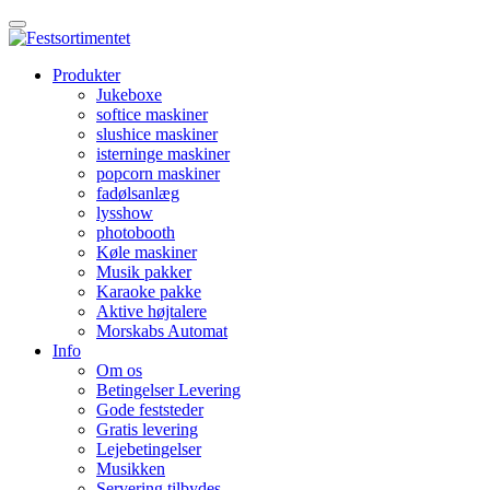
Produkter
Jukeboxe
softice maskiner
slushice maskiner
isterninge maskiner
popcorn maskiner
fadølsanlæg
lysshow
photobooth
Køle maskiner
Musik pakker
Karaoke pakke
Aktive højtalere
Morskabs Automat
Info
Om os
Betingelser Levering
Gode feststeder
Gratis levering
Lejebetingelser
Musikken
Servering tilbydes