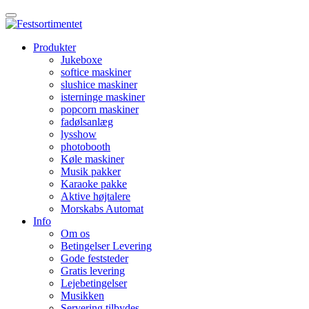
Produkter
Jukeboxe
softice maskiner
slushice maskiner
isterninge maskiner
popcorn maskiner
fadølsanlæg
lysshow
photobooth
Køle maskiner
Musik pakker
Karaoke pakke
Aktive højtalere
Morskabs Automat
Info
Om os
Betingelser Levering
Gode feststeder
Gratis levering
Lejebetingelser
Musikken
Servering tilbydes