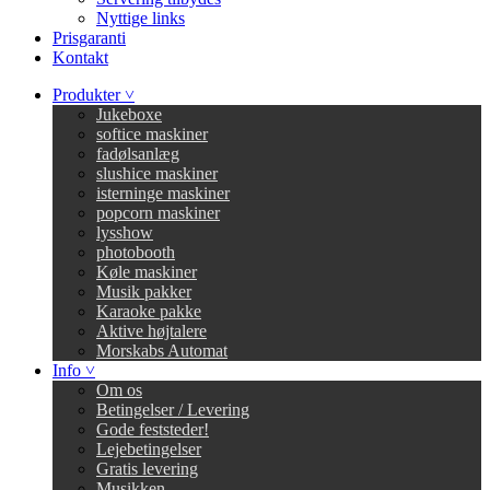
Nyttige links
Prisgaranti
Kontakt
Produkter ˅
Jukeboxe
softice maskiner
fadølsanlæg
slushice maskiner
isterninge maskiner
popcorn maskiner
lysshow
photobooth
Køle maskiner
Musik pakker
Karaoke pakke
Aktive højtalere
Morskabs Automat
Info ˅
Om os
Betingelser / Levering
Gode feststeder!
Lejebetingelser
Gratis levering
Musikken