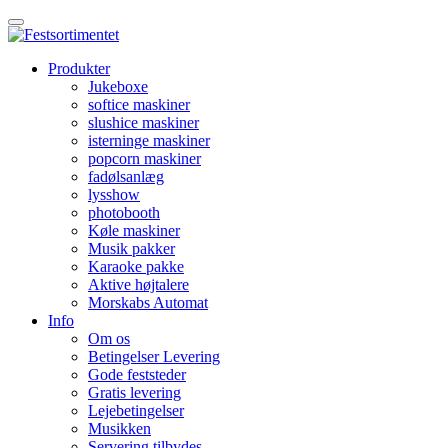
Produkter
Jukeboxe
softice maskiner
slushice maskiner
isterninge maskiner
popcorn maskiner
fadølsanlæg
lysshow
photobooth
Køle maskiner
Musik pakker
Karaoke pakke
Aktive højtalere
Morskabs Automat
Info
Om os
Betingelser Levering
Gode feststeder
Gratis levering
Lejebetingelser
Musikken
Servering tilbydes