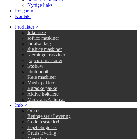
Nyttige links
Prisgaranti
Kontakt
Produkter ˅
Jukeboxe
softice maskiner
fadølsanlæg
slushice maskiner
isterninge maskiner
popcorn maskiner
lysshow
photobooth
Køle maskiner
Musik pakker
Karaoke pakke
Aktive højtalere
Morskabs Automat
Info ˅
Om os
Betingelser / Levering
Gode feststeder!
Lejebetingelser
Gratis levering
Musikken