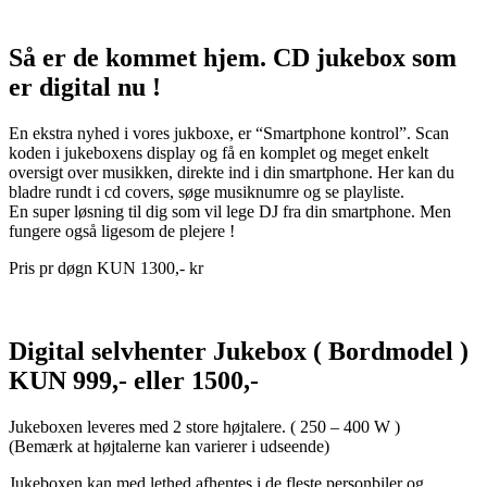
Så er de kommet hjem. CD jukebox som
er digital nu !
En ekstra nyhed i vores jukboxe, er “Smartphone kontrol”. Scan
koden i jukeboxens display og få en komplet og meget enkelt
oversigt over musikken, direkte ind i din smartphone. Her kan du
bladre rundt i cd covers, søge musiknumre og se playliste.
En super løsning til dig som vil lege DJ fra din smartphone. Men
fungere også ligesom de plejere !
Pris pr døgn KUN 1300,- kr
Digital selvhenter Jukebox ( Bordmodel )
KUN 999,- eller 1500,-
Jukeboxen leveres med 2 store højtalere. ( 250 – 400 W )
(Bemærk at højtalerne kan varierer i udseende)
Jukeboxen kan med lethed afhentes i de fleste personbiler og