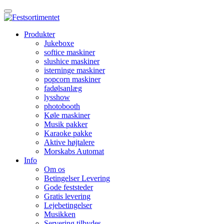
Produkter
Jukeboxe
softice maskiner
slushice maskiner
isterninge maskiner
popcorn maskiner
fadølsanlæg
lysshow
photobooth
Køle maskiner
Musik pakker
Karaoke pakke
Aktive højtalere
Morskabs Automat
Info
Om os
Betingelser Levering
Gode feststeder
Gratis levering
Lejebetingelser
Musikken
Servering tilbydes