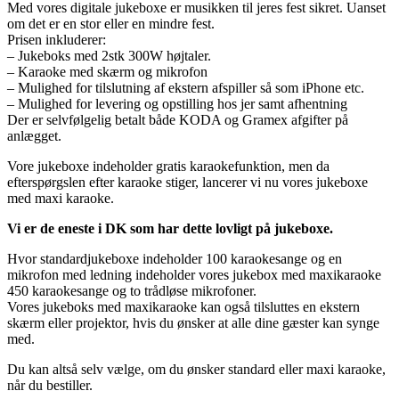
Med vores digitale jukeboxe er musikken til jeres fest sikret. Uanset
om det er en stor eller en mindre fest.
Prisen inkluderer:
– Jukeboks med 2stk 300W højtaler.
– Karaoke med skærm og mikrofon
– Mulighed for tilslutning af ekstern afspiller så som iPhone etc.
– Mulighed for levering og opstilling hos jer samt afhentning
Der er selvfølgelig betalt både KODA og Gramex afgifter på
anlægget.
Vore jukeboxe indeholder gratis karaokefunktion, men da
efterspørgslen efter karaoke stiger, lancerer vi nu vores jukeboxe
med maxi karaoke.
Vi er de eneste i DK som har dette lovligt på jukeboxe.
Hvor standardjukeboxe indeholder 100 karaokesange og en
mikrofon med ledning indeholder vores jukebox med maxikaraoke
450 karaokesange og to trådløse mikrofoner.
Vores jukeboks med maxikaraoke kan også tilsluttes en ekstern
skærm eller projektor, hvis du ønsker at alle dine gæster kan synge
med.
Du kan altså selv vælge, om du ønsker standard eller maxi karaoke,
når du bestiller.