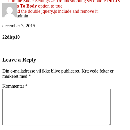
1. In the Slider Settings -> Troubleshooting set option:
Put JS
Includes To Body
option to true.
2. Find the double jquery.js include and remove it.
admin
december 3, 2015
22disp10
Leave a Reply
Din e-mailadresse vil ikke blive publiceret.
Krævede felter er
markeret med
*
Kommentar
*