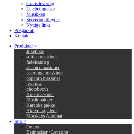
Gratis levering
Lejebetingelser
Musikken
Servering tilbydes
Nyttige links
Prisgaranti
Kontakt
Produkter ˅
Jukeboxe
softice maskiner
fadølsanlæg
slushice maskiner
isterninge maskiner
popcorn maskiner
lysshow
photobooth
Køle maskiner
Musik pakker
Karaoke pakke
Aktive højtalere
Morskabs Automat
Info ˅
Om os
Betingelser / Levering