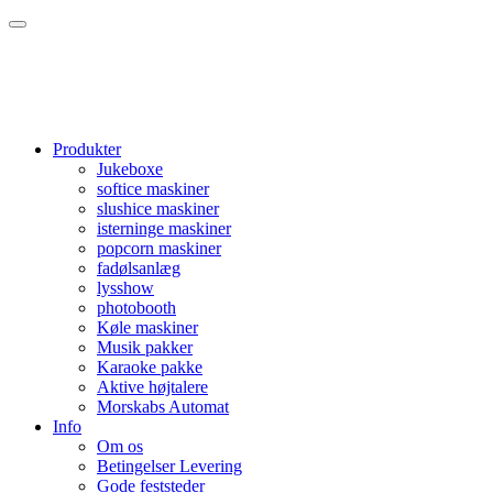
Produkter
Jukeboxe
softice maskiner
slushice maskiner
isterninge maskiner
popcorn maskiner
fadølsanlæg
lysshow
photobooth
Køle maskiner
Musik pakker
Karaoke pakke
Aktive højtalere
Morskabs Automat
Info
Om os
Betingelser Levering
Gode feststeder