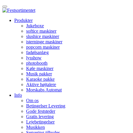
Produkter
Jukeboxe
softice maskiner
slushice maskiner
isterninge maskiner
popcorn maskiner
fadølsanlæg
lysshow
photobooth
Køle maskiner
Musik pakker
Karaoke pakke
Aktive højtalere
Morskabs Automat
Info
Om os
Betingelser Levering
Gode feststeder
Gratis levering
Lejebetingelser
Musikken
Servering tilbydes