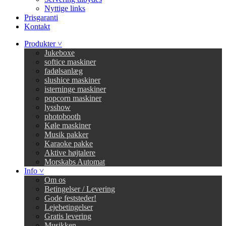
Nyttige links
Prisgaranti
Kontakt
Produkter ˅
Jukeboxe
softice maskiner
fadølsanlæg
slushice maskiner
isterninge maskiner
popcorn maskiner
lysshow
photobooth
Køle maskiner
Musik pakker
Karaoke pakke
Aktive højtalere
Morskabs Automat
Info ˅
Om os
Betingelser / Levering
Gode feststeder!
Lejebetingelser
Gratis levering
Musikken