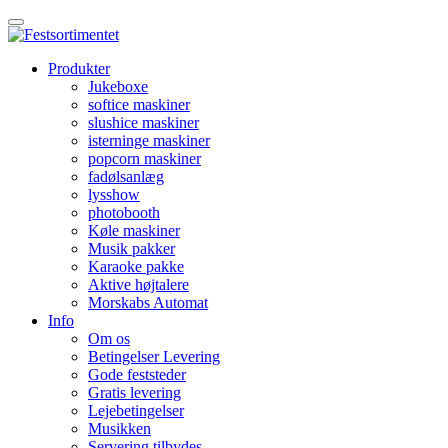
Produkter
Jukeboxe
softice maskiner
slushice maskiner
isterninge maskiner
popcorn maskiner
fadølsanlæg
lysshow
photobooth
Køle maskiner
Musik pakker
Karaoke pakke
Aktive højtalere
Morskabs Automat
Info
Om os
Betingelser Levering
Gode feststeder
Gratis levering
Lejebetingelser
Musikken
Servering tilbydes